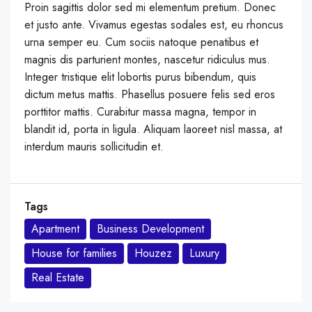
Proin sagittis dolor sed mi elementum pretium. Donec
et justo ante. Vivamus egestas sodales est, eu rhoncus
urna semper eu. Cum sociis natoque penatibus et
magnis dis parturient montes, nascetur ridiculus mus.
Integer tristique elit lobortis purus bibendum, quis
dictum metus mattis. Phasellus posuere felis sed eros
porttitor mattis. Curabitur massa magna, tempor in
blandit id, porta in ligula. Aliquam laoreet nisl massa, at
interdum mauris sollicitudin et.
Tags
Apartment
Business Development
House for families
Houzez
Luxury
Real Estate