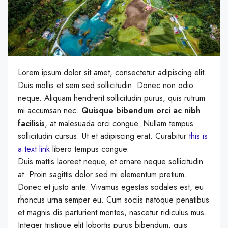
Lorem ipsum dolor sit amet, consectetur adipiscing elit.
Duis mollis et sem sed sollicitudin. Donec non odio
neque. Aliquam hendrerit sollicitudin purus, quis rutrum
mi accumsan nec.
Quisque bibendum orci ac nibh
facilisis
, at malesuada orci congue. Nullam tempus
sollicitudin cursus. Ut et adipiscing erat. Curabitur
this is
a text link
libero tempus congue.
Duis mattis laoreet neque, et ornare neque sollicitudin
at. Proin sagittis dolor sed mi elementum pretium.
Donec et justo ante. Vivamus egestas sodales est, eu
rhoncus urna semper eu. Cum sociis natoque penatibus
et magnis dis parturient montes, nascetur ridiculus mus.
Integer tristique elit lobortis purus bibendum, quis